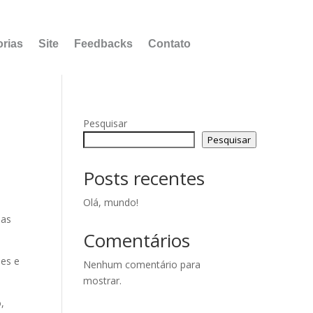
orias
Site
Feedbacks
Contato
Pesquisar
Pesquisar
Posts recentes
Olá, mundo!
das
Comentários
hes e
Nenhum comentário para
mostrar.
,