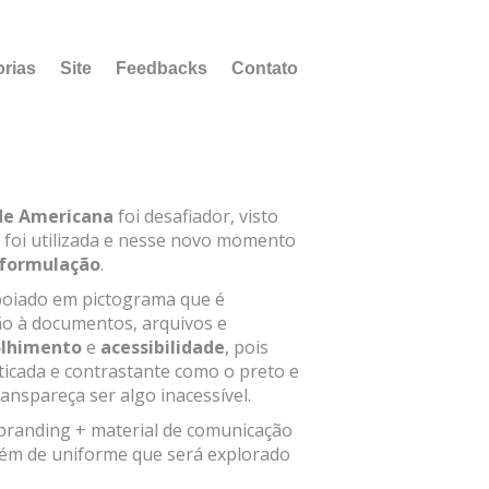
orias
Site
Feedbacks
Contato
 de Americana
foi desafiador, visto
 foi utilizada e nesse novo momento
formulação
.
poiado em pictograma que é
ão à documentos, arquivos e
olhimento
e
acessibilidade
, pois
ticada e contrastante como o preto e
nspareça ser algo inacessível.
branding + material de comunicação
além de uniforme que será explorado